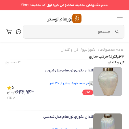
50,000 تومان
تخفیف مخصوص خرید اول
کد تخفیف:
first
نورهام لوستر
/
/
همه محصولات
دکوراتیو
گل و گلدان
فیلتر
مرتب سازی
گل و گلدان
۳
محصول
گلدان دکوری نورهام مدل شیرین
در سبد خرید بیش از ۳۰ نفر.
در سبد خرید بیش از ۳۰ نفر.
5
646,943
15
%
تومان
761,109
گلدان دکوری نورهام مدل شمسی