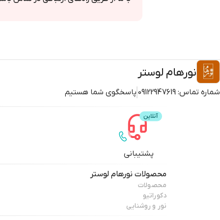
نورهام لوستر
شماره تماس:
09122947619
پاسخگوی شما هستیم
پشتیبانی
محصولات
نورهام لوستر
محصولات
دکوراتیو
نور و روشنایی