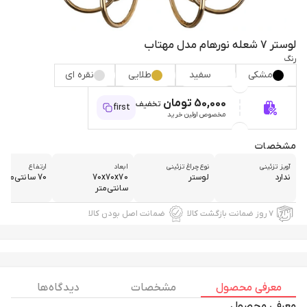
لوستر 7 شعله نورهام مدل مهتاب
رنگ
مشکی
سفید
طلایی
نقره ای
50,000 تومان
تخفیف
first
مخصوص اولین خرید
مشخصات
آویز تزئینی
نوع چراغ تزئینی
ابعاد
ارتفاع
ندارد
لوستر
70x70x70
70 سانتی‌متر
سانتی‌متر
۷ روز ضمانت بازگشت کالا
ضمانت اصل بودن کالا
معرفی محصول
مشخصات
دیدگاه ها
معرفی محصول