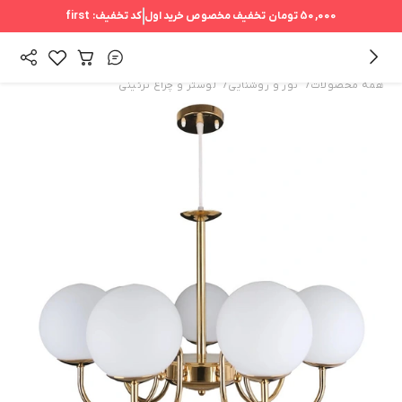
50,000 تومان
تخفیف مخصوص خرید اول
کد تخفیف:
first
/
/
همه محصولات
نور و روشنایی
لوستر و چراغ تزئینی