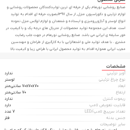
صنایع روشنایی نورهام یکی از حرفه ای ترین تولیدکنندگان محصولات روشنایی و
لوازم تزئینی و دکوراسیون منزل, از سال 1397بصورت حرفه ای اقدام به تولید
انواع لوستر و آباژوررومیزی و ایستاده و شمعدان و لوازم لوکس منزل نموده
است. هدف این مجموعه تولید محصولات از متریال های درجه یک و با کیفیت در
خور سلیقه ی ایرانی می باشد. صنایع روشنایی نورهام در جهت جلب رضایت
مشتری ، با هدف تولید ملی و اشتعالزایی با به کارگیری از طراحان و مهندسین
مجرب ایرانی همواره اقدام به تولید محصول ایرانی با طراحی زیبا و کیفیت بالا
نموده است. لوستر , نقش به سزایی در نورپردازی و زیبایی منزل دارد. لوستر
نورهام مدل سه شعله فنری با طراحی مدرن و کلاسیک ، قابل استفاده در پذیرایی
مشخصات
و نشیمن و اتاق خواب و آشپزخانه می باشد. , این محصول با تنوع رنگی برای
آویز تزئینی
ندارد
تطبیق با دکوراسیون فضای منزل شما می باشد . جنس محصول فلز با پوشش
نوع چراغ تزئینی
لوستر
آبکاری و یا رنگ استاتیک می باشد ، این محصول دارای 7 شعله باسرپیچ E27 می
ابعاد
70x70x70 سانتی‌متر
باشد
ارتفاع
70 سانتی‌متر
ریموت کنترل
ندارد
قابلیت تعویض لامپ
دارد
تعداد سرپیچ لامپ/LED
7 عدد
جنس بدنه
فلز
سایر توضیحات