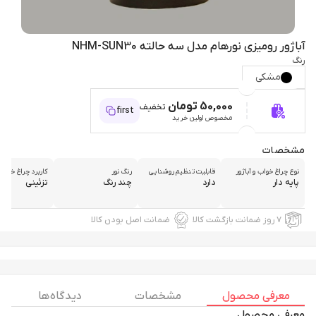
آباژور رومیزی نورهام مدل سه حالته NHM-SUN30
رنگ
مشکی
50,000 تومان
تخفیف
first
مخصوص اولین خرید
مشخصات
نوع چراغ خواب و آباژور
قابلیت تنظیم روشنایی
رنگ نور
کاربرد چراغ خواب 
پایه دار
دارد
چند رنگ
تزئینی
۷ روز ضمانت بازگشت کالا
ضمانت اصل بودن کالا
معرفی محصول
مشخصات
دیدگاه ها
معرفی محصول