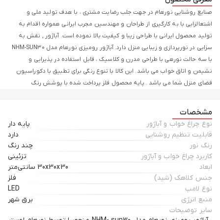
صنایع روشنایی نورهام در جهت جلب رضایت مشتری ، با هدف تولید ملی و
اشتعالزایی با به کارگیری از طراحان و مهندسین مجرب ایرانی همواره اقدام به
تولید محصول ایرانی با طراحی زیبا و کیفیت بالا نموده است. آباژور , نقش به
سزایی در نورپردازی و زیبایی منزل دارد. آباژور رومیزی نورهام مدل NHM-SUN30
با سه حالت نورهی با طراحی مدرن و کلاسیک ، قابل استفاده در پذیرایی و
نشیمن و اتاق خواب می باشد. این کالا با تنوع رنگی برای تطبیق با دکوراسیون
فضای منزل شما می باشد . پایه محصول فلز پرداخت شده با پوشش رنگ
استاتیک می باشد ، این محصول دارای کلید قطع و وصل برای سهولت استفاده
می باشد ، روی پایه محصول لوگو ثبت شده این شرکت نشانه از اصالت کالا می
مشخصات
باشد.
نوع چراغ خواب و آباژور
پایه دار
قابلیت تنظیم روشنایی
دارد
رنگ نور
چند رنگ
کاربرد چراغ خواب و آباژور
تزئینی
ابعاد
30x30x30 سانتی‌متر
جنس کلاهک (شید)
فلز
نوع لامپ
LED
منبع انرژی
برق شهر
سایر توضیحات