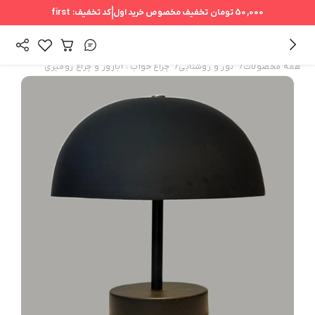
50,000 تومان
تخفیف مخصوص خرید اول
کد تخفیف:
first
/
/
همه محصولات
نور و روشنایی
چراغ خواب ، آباژور و چراغ رومیزی