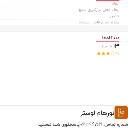
ابعاد
ابعاد محل قرارگیری شمع
جنس
تعداد شمع قابل استفاده
دیدگاه‌ها
3
از
5
امتیاز
نورهام لوستر
شماره تماس:
09122947619
پاسخگوی شما هستیم