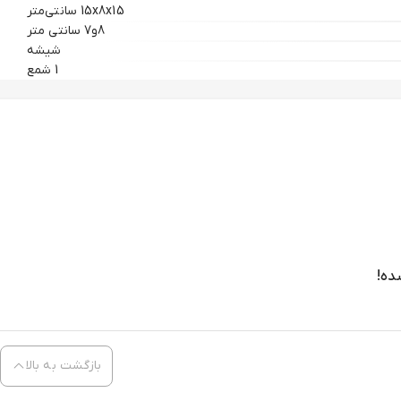
15x8x15 سانتی‌متر
8و7 سانتی متر
شیشه
1 شمع
ده!
بازگشت به بالا