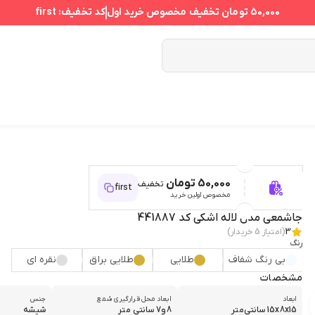
50,000 تومان
تخفیف مخصوص خرید اول
کد تخفیف:
first
50,000 تومان
تخفیف
first
مخصوص اولین خرید
جاشمعی مدل لاله اشکی کد 441887
3
(امتیاز
5
خریدار)
رنگ
بی رنگ شفاف
طلایی
طلایی براق
نقره ای
مشخصات
ابعاد
ابعاد محل قرارگیری شمع
جنس
15x8x15 سانتی‌متر
8و7 سانتی متر
شیشه