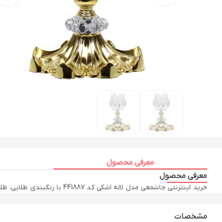
معرفی محصول
معرفی محصول
خرید اینترنتی جاشمعی مدل لاله اشکی کد 441887 با رنگبندی طلایی، طلایی براق، بی رنگ شفاف، نقره ای به همراه مقایسه، بررسی مشخصات و لیست قیمت امروز در فروشگاه اینترنتی نورهام لوستر
مشخصات