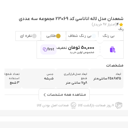
شمعدان مدل لاله اناناسی کد 23069 مجموعه سه عددی
4
(امتیاز
97
خریدار)
رنگ
بی رنگ
بی رنگ شفاف
طلایی
نقره ای
50,000 تومان
تخفیف
first
مخصوص اولین خرید
مشخصات
ابعاد
ابعاد محل قرارگیری
جنس
تعداد شمع قابل
25x8x25 سانتی‌متر
شیشه
شمع
استفاده
8و7 سانتی متر
3 شمع
مشاهده همه مشخصات
۷ روز ضمانت بازگشت کالا
ضمانت اصل بودن کالا