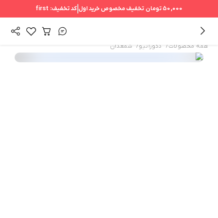
50,000 تومان
تخفیف مخصوص خرید اول
کد تخفیف:
first
/
/
همه محصولات
دکوراتیو
شمعدان