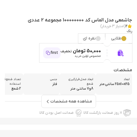
جاشمعی مدل الماس کد 100000000 مجموعه 2 عددی
2
(امتیاز
3
خریدار)
رنگ
طلایی
نقره ای
50,000 تومان
تخفیف
first
مخصوص اولین خرید
مشخصات
ابعاد
ابعاد محل قرارگیری
جنس
تعداد شمع قابل
25x10x25 سانتی‌متر
فلز
شمع
استفاده
8و7 سانتی متر
2 شمع
مشاهده همه مشخصات
۷ روز ضمانت بازگشت کالا
ضمانت اصل بودن کالا