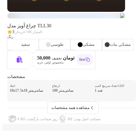
چراغ آویز مدل TLL30
خریدار)
(امتیاز
106
3
رنگ
مشکی مات
مشکی
طوسی
سفید
50,000 تومان
تخفیف
first
مخصوص اولین خرید
مشخصات
تعداد سرپیچ لامپ/LED
ارتفاع
ابعاد
1 عدد
100 سانتی‌متر
18x17.5x18 سانتی‌متر
مشاهده همه مشخصات
ضمانت اصل بودن کالا
۷ روز ضمانت بازگشت کالا