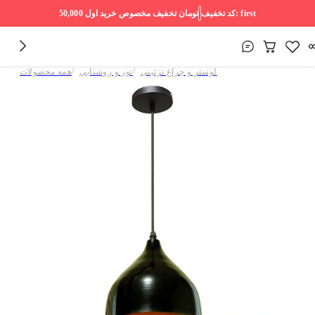
first
کد تخفیف:
50,000 تومان
تخفیف مخصوص خرید اول
/
/
لوستر و چراغ تزئینی
نور و روشنایی
همه محصولات