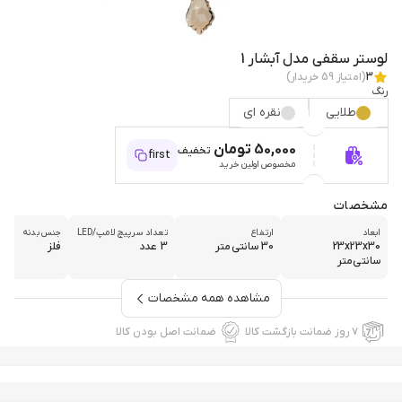
لوستر سقفی مدل آبشار 1
3
(امتیاز
59
خریدار)
رنگ
طلایی
نقره ای
50,000 تومان
تخفیف
first
مخصوص اولین خرید
مشخصات
ابعاد
ارتفاع
تعداد سرپیچ لامپ/LED
جنس بدنه
23x23x30
30 سانتی‌متر
3 عدد
فلز
سانتی‌متر
مشاهده همه مشخصات
۷ روز ضمانت بازگشت کالا
ضمانت اصل بودن کالا