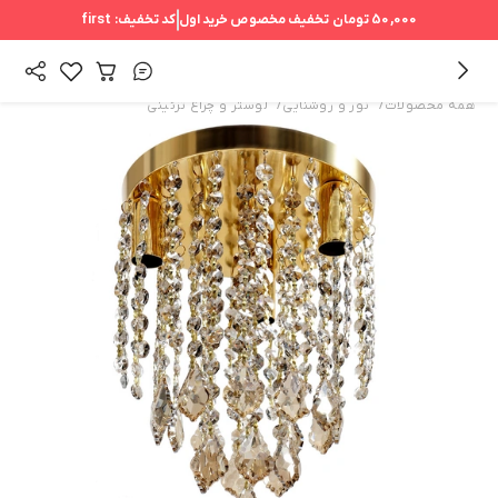
50,000 تومان
تخفیف مخصوص خرید اول
کد تخفیف:
first
/
/
همه محصولات
نور و روشنایی
لوستر و چراغ تزئینی