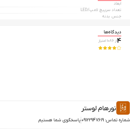
ابعاد
تعداد سرپیچ لامپ/LED
جنس بدنه
دیدگاه‌ها
4
از
1086
امتیاز
نورهام لوستر
شماره تماس:
09122947619
پاسخگوی شما هستیم