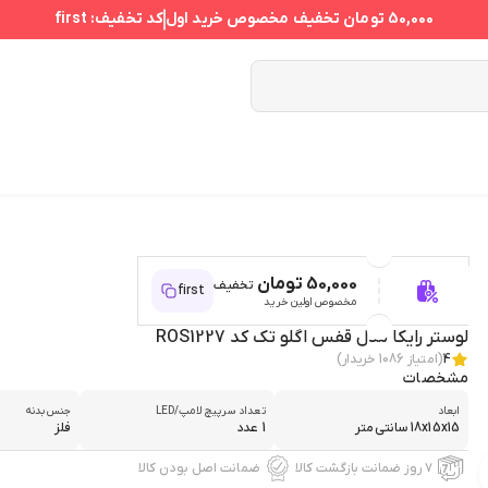
50,000 تومان
تخفیف مخصوص خرید اول
کد تخفیف:
first
50,000 تومان
تخفیف
first
مخصوص اولین خرید
لوستر رایکا مدل قفس اگلو تک کد ROS1227
4
(امتیاز
1086
خریدار)
مشخصات
ابعاد
تعداد سرپیچ لامپ/LED
جنس بدنه
18x15x15 سانتی‌متر
1 عدد
فلز
۷ روز ضمانت بازگشت کالا
ضمانت اصل بودن کالا