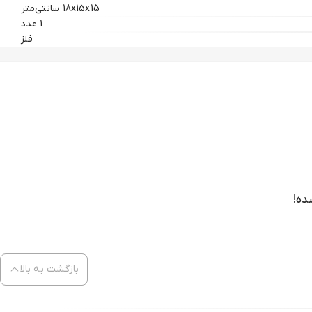
18x15x15 سانتی‌متر
1 عدد
فلز
ده!
بازگشت به بالا