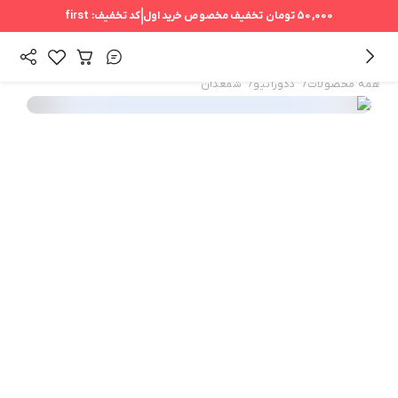
50,000 تومان
تخفیف مخصوص خرید اول
کد تخفیف:
first
/
/
همه محصولات
دکوراتیو
شمعدان