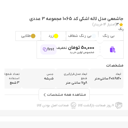
جاشمعی مدل لاله اشکی کد 1065 مجموعه 3 عددی
3
(امتیاز
14
خریدار)
رنگ
بی رنگ
بی رنگ شفاف
زرد
طلایی
50,000 تومان
تخفیف
first
مخصوص اولین خرید
مشخصات
ابعاد
ابعاد محل قرارگیری
جنس
تعداد شمع قابل
20x8x20 سانتی‌متر
شیشه
شمع
استفاده
8و7 سانتی متر
3 شمع
مشاهده همه مشخصات
۷ روز ضمانت بازگشت کالا
ضمانت اصل بودن کالا