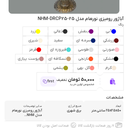
آباژور رومیزی نورهام مدل NHM-DRCP25-25
رنگ
آبی
بنفش
ذغالی
زرد
زرشکی
سرمه ای
سفید
شیری
صورتی
طوسی
فیروزه ای
قرمز
مشکی
نارنجی
نسکافه ای
پوست پیازی
کرم
گل بهی
یشمی
50,000 تومان
تخفیف
first
مخصوص اولین خرید
مشخصات
ابعاد
منبع انرژی
سایر توضیحات
25x25x50 سانتی‌متر
برق شهری
آباژور رومیزی نورهام
مدل NHM...
۷ روز ضمانت بازگشت کالا
ضمانت اصل بودن کالا