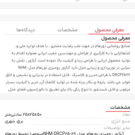
معرفی محصول
مشخصات
دیدگاه ها
معرفی محصول
صنایع روشنایی نورهام در جهت جلب رضایت مشتری ، با هدف تولید ملی و
اشتعالزایی با به کارگیری از طراحان و مهندسین مجرب ایرانی همواره اقدام به
تولید محصول ایرانی با طراحی زیبا و کیفیت بالا نموده است. آباژور , نقش به
سزایی در نورپردازی و زیبایی منزل دارد. آباژور رومیزی نورهام مدل NHM-
DRCP25-28 با طراحی مدرن و کلاسیک ، قابل استفاده در پذیرایی و نشیمن و اتاق
خواب می باشد. پارچه ی بکار برده شده در تولید کلاهک آن, حریر با کیفیت بسیار
مرغوب و قابل شستشو, با تنوع رنگی بالا برای تطبیق با دکوراسیون فضای منزل
شما می باشد . پایه محصول فلز پرداخت شده با پوشش آبکاری می باشد ، این
محصول دارای کلید قطع و وصل برای سهولت استفاده می باشد ، روی پایه
مشخصات
محصول لوگو ثبت شده این شرکت نشانه از اصالت کالا می باشد.
ابعاد
25x25x50 سانتی‌متر
منبع انرژی
برق شهری
سایر توضیحات
آباژور رومیزی نورهام مدل NHM-DRCP25-28منحصرا توسط نورهام