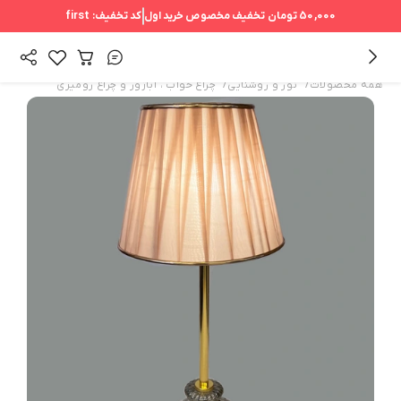
50,000 تومان
تخفیف مخصوص خرید اول
کد تخفیف:
first
/
/
همه محصولات
نور و روشنایی
چراغ خواب ، آباژور و چراغ رومیزی