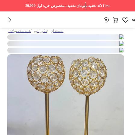
first
کد تخفیف:
50,000 تومان
تخفیف مخصوص خرید اول
/
/
شمعدان
دکوراتیو
همه محصولات