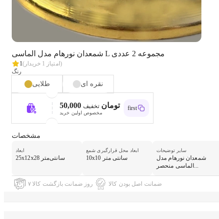
شمعدان نورهام مدل الماسی L مجموعه 2 عددی
خریدار)
(امتیاز
1
1
رنگ
نقره ای
طلایی
50,000 تومان
تخفیف
first
مخصوص اولین خرید
مشخصات
سایر توضیحات
ابعاد محل قرارگیری شمع
ابعاد
شمعدان نورهام مدل
10x10 سانتی متر
25x12x28 سانتی‌متر
الماسی منحصر...
ضمانت اصل بودن کالا
۷ روز ضمانت بازگشت کالا