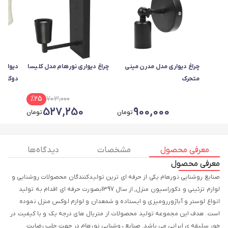
چراغ دیواری مدل مدرن مینی
چراغ دیواری نورهام مدل کلیسا
متحرک
دوگلس 
%
25
703,000
527,250
900,000
تومان
تومان
معرفی محصول
مشخصات
دیدگاه ها
معرفی محصول
صنایع روشنایی نورهام یکی از حرفه ای ترین تولیدکنندگان محصولات روشنایی و
لوازم تزئینی و دکوراسیون منزل, از سال 1397بصورت حرفه ای اقدام به تولید
انواع لوستر و آباژوررومیزی و ایستاده و شمعدان و لوازم لوکس منزل نموده
است. هدف این مجموعه تولید محصولات از متریال های درجه یک و با کیفیت در
خور سلیقه ی ایرانی می باشد. صنایع روشنایی نورهام در جهت جلب رضایت