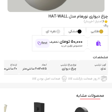
چراغ دیواری نورهام مدل HAT-WALL
1
(امتیاز
1
خریدار)
رنگ
طلایی
مشکی
نقره ای
50,000 تومان
تخفیف
first
مخصوص اولین خرید
مشخصات
آویز تزئینی
نوع چراغ تزئینی
ابعاد
ارتفاع
ندارد
چراغ دیواری
20x20x15 سانتی‌متر
20 سانتی‌متر
۷ روز ضمانت بازگشت کالا
ضمانت اصل بودن کالا
محصولات مشابه