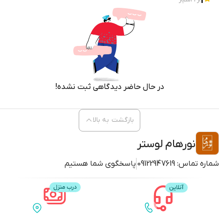
1
از
1
امتیاز
در حال حاضر دیدگاهی ثبت نشده!
بازگشت به بالا
نورهام لوستر
شماره تماس:
09122947619
پاسخگوی شما هستیم