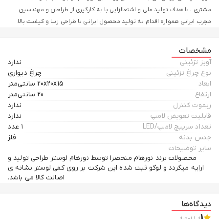
مشتری ، با هدف تولید ملی و اشتعالزایی با به کارگیری از طراحان و مهندسین
مجرب ایرانی همواره اقدام به تولید محصول ایرانی با طراحی زیبا و کیفیت بالا
نموده است. چراغ دیواری , نقش به سزایی در نورپردازی و زیبایی منزل دارد. چراغ
دیواری نورهام مدل دیوارکوب دوگلس با طراحی مدرن و کلاسیک ، قابل استفاده
مشخصات
در پذیرایی و نشیمن و اتاق خواب و آشپزخانه می باشد. , این محصول با تنوع
آویز تزئینی
ندارد
رنگی برای تطبیق با دکوراسیون فضای منزل شما می باشد . جنس محصول فلز با
نوع چراغ تزئینی
چراغ دیواری
پوشش آبکاری و یا رنگ استاتیک می باشد ، این محصول دارای یک سرپیچ E27 و
ابعاد
20x20x15 سانتی‌متر
یک حباب مولکولی میباشد که روی سرپیچ قراردارد ، روی بدنه و کفی محصول
ارتفاع
20 سانتی‌متر
لوگو ثبت شده این شرکت نشانه از اصالت کالا می باشد.
ریموت کنترل
ندارد
قابلیت تعویض لامپ
ندارد
تعداد سرپیچ لامپ/LED
۱ عدد
جنس بدنه
فلز
سایر توضیحات
محصولات برند نورهام منحصرا توسط نورهام لوستر طراحی تولید و
ارایه میگردد و لوگو ثبت شده این شرکت بر روی کفی لوستر نشانه ی
اصالت کالا می باشد.
دیدگاه‌ها