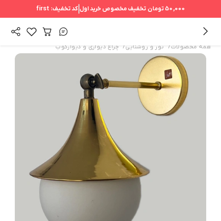
50,000 تومان
تخفیف مخصوص خرید اول
کد تخفیف:
first
/
/
همه محصولات
نور و روشنایی
چراغ دیواری و دیوارکوب