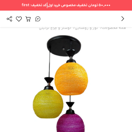
50,000 تومان
تخفیف مخصوص خرید اول
کد تخفیف:
first
/
/
همه محصولات
نور و روشنایی
لوستر و چراغ تزئینی