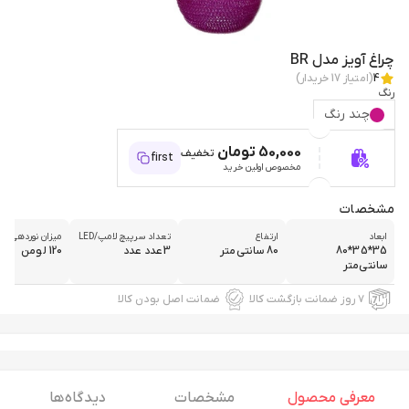
چراغ آویز مدل BR
4
(امتیاز
17
خریدار)
رنگ
چند رنگ
50,000 تومان
تخفیف
first
مخصوص اولین خرید
مشخصات
ابعاد
ارتفاع
تعداد سرپیچ لامپ/LED
میزان نوردهی
35*35*80
80 سانتی‌متر
3عدد عدد
120 لومن
سانتی‌متر
۷ روز ضمانت بازگشت کالا
ضمانت اصل بودن کالا
معرفی محصول
مشخصات
دیدگاه ها