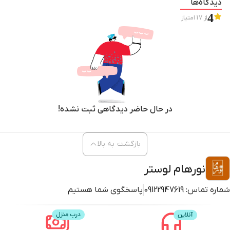
دیدگاه‌ها
4
از
17
امتیاز
در حال حاضر دیدگاهی ثبت نشده!
بازگشت به بالا
نورهام لوستر
شماره تماس:
09122947619
پاسخگوی شما هستیم