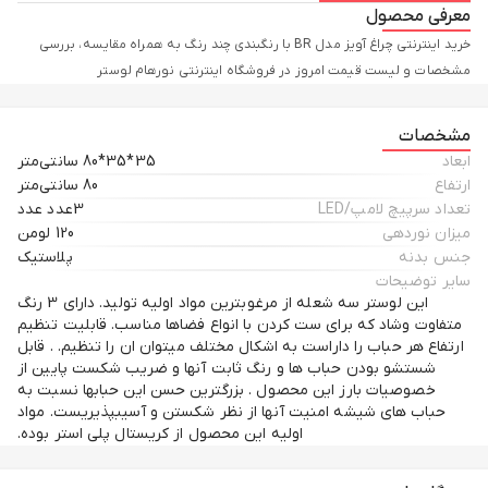
معرفی محصول
خرید اینترنتی چراغ آویز مدل BR با رنگبندی چند رنگ به همراه مقایسه، بررسی
مشخصات و لیست قیمت امروز در فروشگاه اینترنتی نورهام لوستر
مشخصات
ابعاد
35*35*80 سانتی‌متر
ارتفاع
80 سانتی‌متر
تعداد سرپیچ لامپ/LED
3عدد عدد
میزان نوردهی
120 لومن
جنس بدنه
پلاستیک
سایر توضیحات
این لوستر سه شعله از مرغوبترین مواد اولیه تولید. دارای 3 رنگ
متفاوت وشاد که برای ست کردن با انواع فضاها مناسب. قابلیت تنظیم
ارتفاع هر حباب را داراست به اشکال مختلف میتوان ان را تنظیم. . قابل
شستشو بودن حباب ها و رنگ ثابت آنها و ضریب شکست پایین از
خصوصیات بارز این محصول . بزرگترین حسن این حبابها نسبت به
حباب های شیشه امنیت آنها از نظر شکستن و آسیبپذیریست. مواد
اولیه این محصول از کریستال پلی استر بوده.